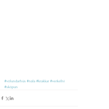
#völundarhús
#nála
#krakkar
#verkefni
#sköpun