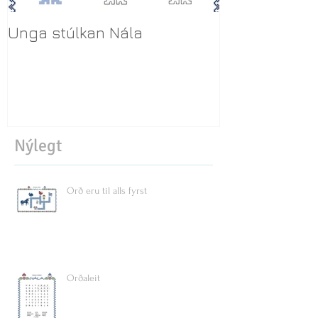
Unga stúlkan Nála
Rétta leiðin 
Nýlegt
Orð eru til alls fyrst
Orðaleit