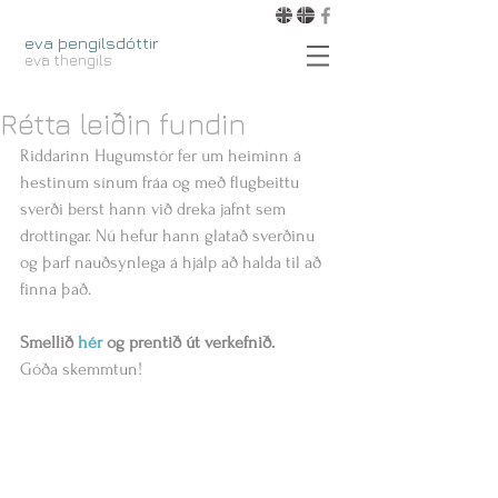
eva þengilsdóttir
eva thengils
Rétta leiðin fundin
Riddarinn Hugumstór fer um heiminn á 
hestinum sínum fráa og með flugbeittu 
sverði berst hann við dreka jafnt sem 
drottingar. Nú hefur hann glatað sverðinu 
og þarf nauðsynlega á hjálp að halda til að 
finna það. 
Smellið 
hér 
og prentið út verkefnið.
Góða skemmtun! 