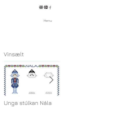
Menu
Vinsælt
Unga stúlkan Nála
Rétta leiðin fundin