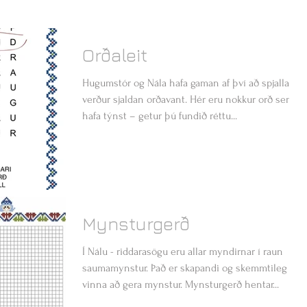
Orðaleit
Hugumstór og Nála hafa gaman af því að spjalla og
verður sjaldan orðavant. Hér eru nokkur orð sem
hafa týnst – getur þú fundið réttu...
Mynsturgerð
Í Nálu - riddarasögu eru allar myndirnar í raun
saumamynstur. Það er skapandi og skemmtileg
vinna að gera mynstur. Mynsturgerð hentar...