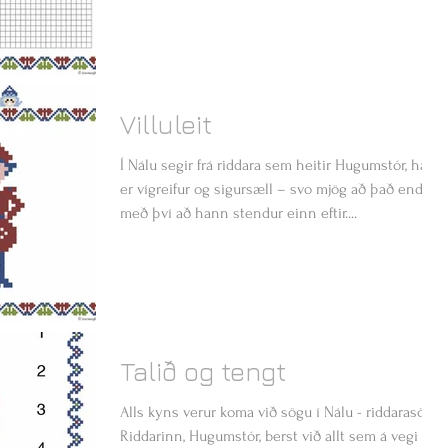
Villuleit
Í Nálu segir frá riddara sem heitir Hugumstór, hann
er vígreifur og sigursæll – svo mjög að það endar
með því að hann stendur einn eftir....
Talið og tengt
Alls kyns verur koma við sögu í Nálu - riddarasögu.
Riddarinn, Hugumstór, berst við allt sem á vegi