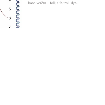
hans verður – fólk, álfa, tröll, dýr,...