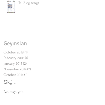
Talið og tengt
Geymslan
October 2018
(1)
1 post
February 2016
(1)
1 post
January 2015
(2)
2 posts
November 2014
(2)
2 posts
October 2014
(1)
1 post
Ský ...
No tags yet.