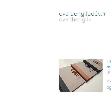
eva þengilsdóttir
eva thengils
Hé
æt
gr
Pr
og