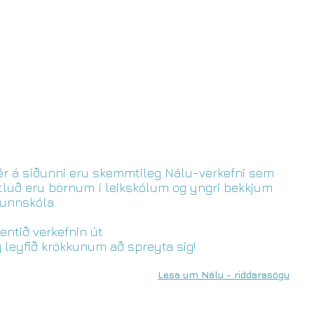
r á síðunni eru skemmtileg Nálu-verkefni sem
luð eru börnum í leikskólum og yngri bekkjum
unnskóla.
entið verkefnin út
 leyfið krökkunum að spreyta sig!
Lesa um Nálu - riddarasögu