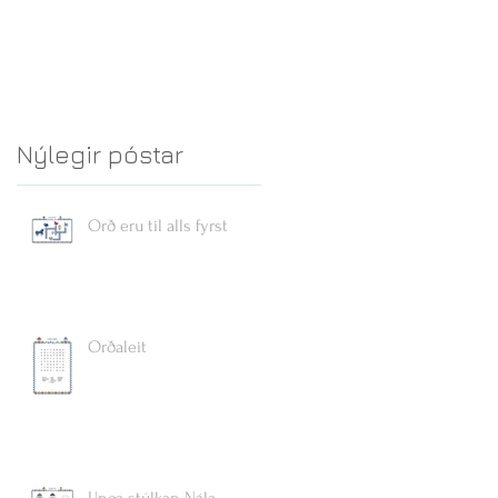
Nýlegir póstar
Orð eru til alls fyrst
Orðaleit
Unga stúlkan Nála