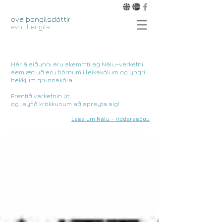
eva þengilsdóttir
eva thengils
Hér á síðunni eru skemmtileg Nálu-verkefni
sem ætluð eru börnum í leikskólum og yngri
bekkjum grunnskóla.
Prentið verkefnin út
og leyfið krökkunum að spreyta sig!
Lesa um Nálu - riddarasögu