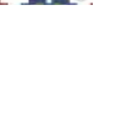
Mynsturgerð
Í Nálu - riddarasögu eru allar myndirnar í raun
saumamynstur. Það er skapandi og skemmtileg