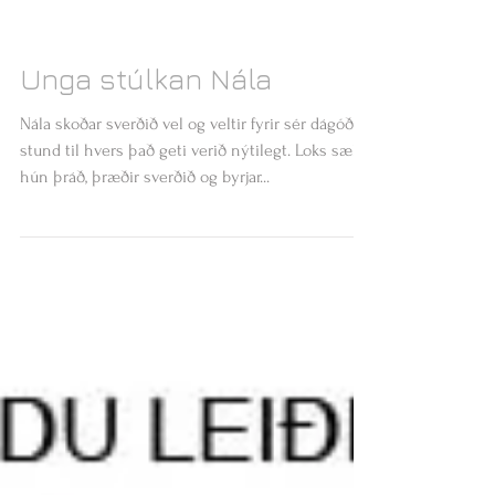
Unga stúlkan Nála
Nála skoðar sverðið vel og veltir fyrir sér dágóða
stund til hvers það geti verið nýtilegt. Loks sækir
hún þráð, þræðir sverðið og byrjar...