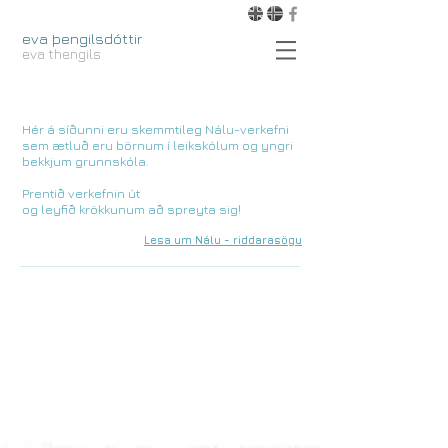
eva þengilsdóttir
eva thengils
Hér á síðunni eru skemmtileg Nálu-verkefni
sem ætluð eru börnum í leikskólum og yngri
bekkjum grunnskóla.
Prentið verkefnin út
og leyfið krökkunum að spreyta sig!
Lesa um Nálu - riddarasögu