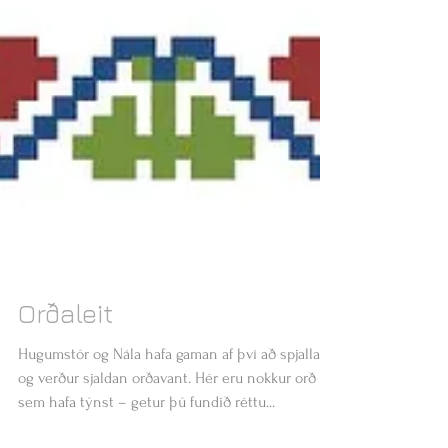
Orðaleit
Hugumstór og Nála hafa gaman af því að spjalla
og verður sjaldan orðavant. Hér eru nokkur orð
sem hafa týnst – getur þú fundið réttu...